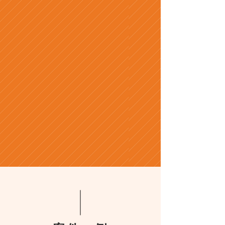
半年ごとに10万円支給
特典
3
お友達紹介制度
＋2万円支給
※
※​特典3の友達紹介は稼働している限り毎月2万支給