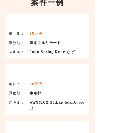
案件一例
幅広い求人からあなただけに
教育系システム開発
厳選した求人を提案します。
単 価：
80万円
勤務地：​
基本フルリモート
​スキル：
Java,Spring,Reactなど
大手企業向けAWS環境構築
単価：
80万円
勤務地：​
東京都
​スキル：
AWS(EC2,S3,Lambda,Auror
a)
スマホ向けナビアプリ開発