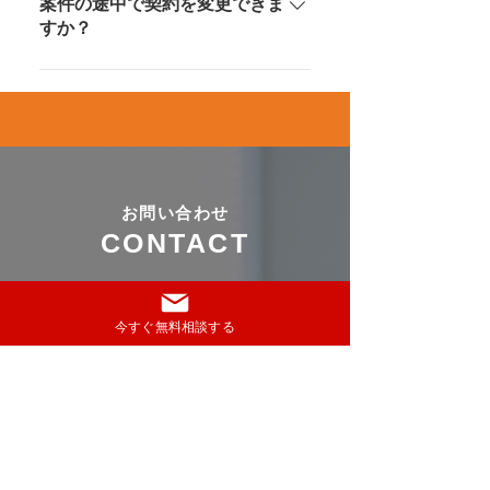
能です。
案件の途中で契約を変更できま
すか？
クライアントとの合意があれば可
能です。専属エージェントが交渉
をサポートします。
お問い合わせ
CONTACT
案件紹介やサービス内容に関するご質問
は、お問い合わせフォームよりお気軽にご
今すぐ無料相談する
連絡ください。
2営業日以内に、担当者からご返信させていただ
きます。
※お問い合わせフォームの返信は、登録メール
アドレス宛に致します。