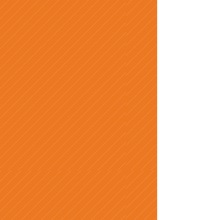
キャンペーン
特典
1
フリーランスデビュー
3か月後に10万円支給
※特典1の
当キャンペーンは個人になって2年未満
の人に限ります。
特典
2
長期契約特典