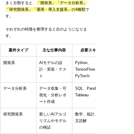
きく分類すると、
「開発系」「データ分析系」
「研究開発系」「運用・導入支援系」の4種類
で
す。
それぞれの特徴を整理すると次のようになりま
す。
案件タイプ
主な仕事内容
必要スキル
開発系
AIモデルの設
Python、
計・実装・テス
TensorFlow、
ト
PyTorch
データ分析系
データ収集・可
SQL、Pandas、
視化・分析レポ
Tableau
ート作成
研究開発系
新しいAIアルゴ
数学、統計、論
リズムやモデル
文読解
の検証