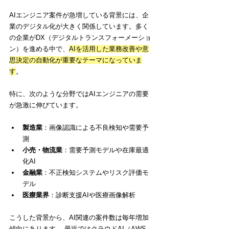
AIエンジニア案件が急増している背景には、企
業のデジタル化が大きく関係しています。多く
の企業がDX（デジタルトランスフォーメーショ
ン）を進める中で、
AIを活用した業務改善や意
思決定の自動化が重要なテーマになっていま
す
。
特に、次のような分野ではAIエンジニアの需要
が急激に伸びています。
製造業
：画像認識による不良検知や需要予
測
小売・物流業
：需要予測モデルや在庫最適
化AI
金融業
：不正検知システムやリスク評価モ
デル
医療業界
：診断支援AIや医療画像解析
こうした背景から、AI関連の案件数は毎年増加
傾向にあります。 最近ではクラウドAI（AWS、