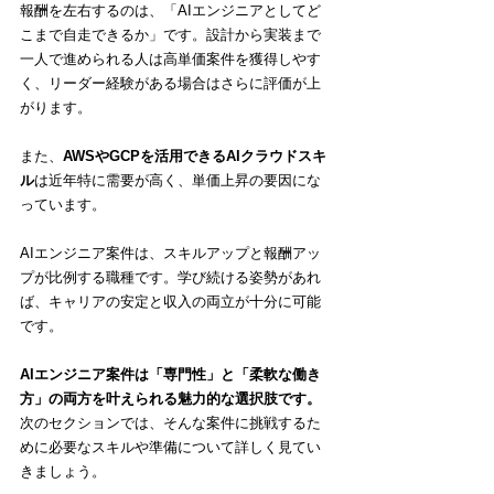
報酬を左右するのは、「AIエンジニアとしてど
こまで自走できるか」です。設計から実装まで
一人で進められる人は高単価案件を獲得しやす
く、リーダー経験がある場合はさらに評価が上
がります。
また、
AWSやGCPを活用できるAIクラウドスキ
ル
は近年特に需要が高く、単価上昇の要因にな
っています。
AIエンジニア案件は、スキルアップと報酬アッ
プが比例する職種です。学び続ける姿勢があれ
ば、キャリアの安定と収入の両立が十分に可能
です。
AIエンジニア案件は「専門性」と「柔軟な働き
方」の両方を叶えられる魅力的な選択肢です。
次のセクションでは、そんな案件に挑戦するた
めに必要なスキルや準備について詳しく見てい
きましょう。