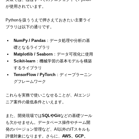
が使用されています。
Pythonを扱ううえで押さえておきたい主要ライ
ブラリは以下の通りです。
NumPy / Pandas
：データ処理や分析の基
礎となるライブラリ
Matplotlib / Seaborn
：データ可視化に使用
Scikit-learn
：機械学習の基本モデルを構築
するライブラリ
TensorFlow / PyTorch
：ディープラーニン
グフレームワーク
これらを実務で使いこなせることが、AIエンジ
ニア案件の最低条件といえます。
また、開発現場では
SQLやGit
などの基礎ツール
も欠かせません。データベース操作やチーム開
発のバージョン管理など、AI以外のITスキルも
評価対象になります。さらに、
AWS、GCP、