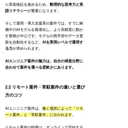
ら実装検証を進めるため、
数理的な思考力と英
語リテラシー
が重要になります。
そして運用・導入支援系の案件では、すでに稼
働中のAIモデルを最適化し、より高精度に動か
す業務が中心です。モデルの再学習やデータ更
新を自動化するなど、
AIを実用レベルで運用す
る力
が求められます。
AIエンジニア案件の魅力は、自分の得意分野に
合わせて案件を選べる柔軟さにあります。
2.2 リモート案件・常駐案件の違いと選び
方のコツ
AIエンジニア案件は、
働く場所によって「リモ
ート案件」と「常駐案件」に分かれます
。
リモート案件の特徴は、オンラインで完結する