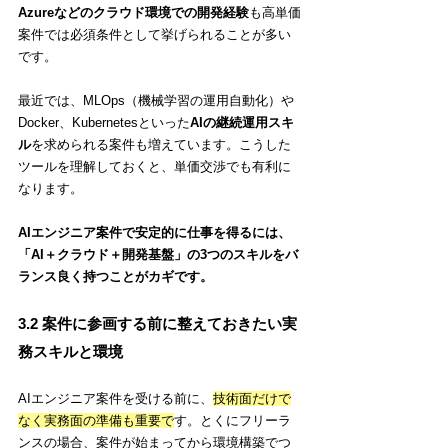
Azureなどのクラウド環境での開発経験
も高単価
案件では必須条件として挙げられることが多い
です。
最近では、MLOps（機械学習の運用自動化）や
Docker、Kubernetesといった
AIの継続運用スキ
ル
を求められる案件も増えています。こうした
ツールを理解しておくと、単価交渉でも有利に
なります。
AIエンジニア案件で安定的に仕事を得るには、
「AI＋クラウド＋開発基盤」の3つのスキルをバ
ランス良く持つことがカギです。
3.2 案件に参画する前に整えておきたい実
務スキルと環境
AIエンジニア案件を受ける前に、
技術面だけで
なく実務面の準備も重要で
す。とくにフリーラ
ンスの場合、案件が始まってから環境構築でつ