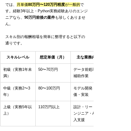
では、
月単価
80万円〜120万円程度
が一般的
で
す。経験3年以上・Python実務経験ありのエンジ
ニアなら、
90万円前後の案件
も珍しくありませ
ん。
スキル別の報酬相場を簡単に整理すると以下の
通りです。
スキルレベル
想定単価（月）
主な業務内容
初級（実務1年未
50〜70万円
データ前処理・
満）
補助作業
中級（実務2〜3
80〜100万円
モデル開発・評
年）
価・実装
上級（実務5年以
110万円以上
設計・リードエ
上）
ンジニア・AI導
入支援