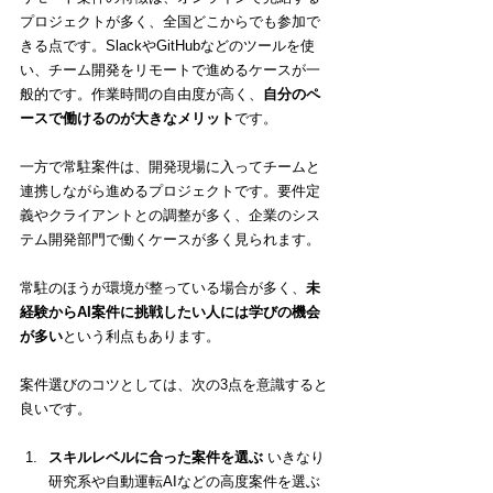
プロジェクトが多く、全国どこからでも参加で
きる点です。SlackやGitHubなどのツールを使
い、チーム開発をリモートで進めるケースが一
般的です。作業時間の自由度が高く、
自分のペ
ースで働けるのが大きなメリット
です。
一方で常駐案件は、開発現場に入ってチームと
連携しながら進めるプロジェクトです。要件定
義やクライアントとの調整が多く、企業のシス
テム開発部門で働くケースが多く見られます。
常駐のほうが環境が整っている場合が多く、
未
経験からAI案件に挑戦したい人には学びの機会
が多い
という利点もあります。
案件選びのコツとしては、次の3点を意識すると
良いです。
スキルレベルに合った案件を選ぶ
 いきなり
研究系や自動運転AIなどの高度案件を選ぶ