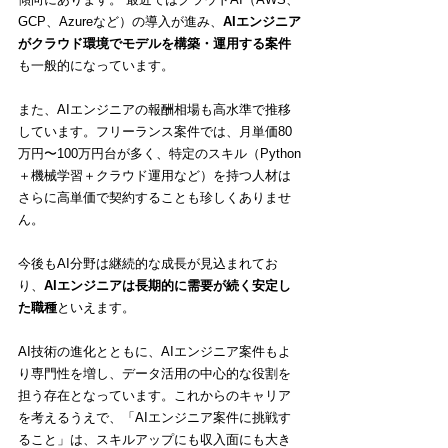
GCP、Azureなど）の導入が進み、
AIエンジニア
がクラウド環境でモデルを構築・運用する案件
も一般的になっています。
また、AIエンジニアの報酬相場も高水準で推移
しています。フリーランス案件では、月単価80
万円〜100万円台が多く、特定のスキル（Python
＋機械学習＋クラウド運用など）を持つ人材は
さらに高単価で契約することも珍しくありませ
ん。
今後もAI分野は継続的な成長が見込まれてお
り、
AIエンジニアは長期的に需要が続く安定し
た職種
といえます。
AI技術の進化とともに、AIエンジニア案件もよ
り専門性を増し、データ活用の中心的な役割を
担う存在となっています。これからのキャリア
を考えるうえで、「AIエンジニア案件に挑戦す
ること」は、スキルアップにも収入面にも大き