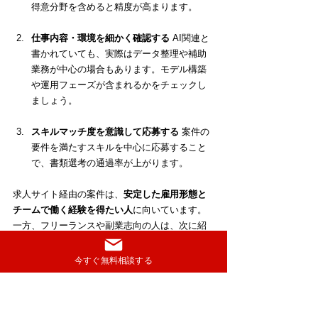
得意分野を含めると精度が高まります。
仕事内容・環境を細かく確認する
 AI関連と
書かれていても、実際はデータ整理や補助
業務が中心の場合もあります。モデル構築
や運用フェーズが含まれるかをチェックし
ましょう。
スキルマッチ度を意識して応募する
 案件の
要件を満たすスキルを中心に応募すること
で、書類選考の通過率が上がります。
求人サイト経由の案件は、
安定した雇用形態と
チームで働く経験を得たい人
に向いています。
一方、フリーランスや副業志向の人は、次に紹
介する
エージェント型のサービス
のほうが適し
ています。
今すぐ無料相談する
4.2 フリーランスエージェントで案件を紹
介してもらう方法