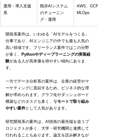
運用・導入支援
既存AIシステム
AWS、GCP、
系
のチューニン
MLOps
グ・運用
開発系案件は、いわゆる「AIモデルをつくる」
仕事であり、AIエンジニアの中でも最も人気の
高い領域です。フリーランス案件ではこの分野
が多く、
Pythonやディープラーニングの実装経
験
がある人が高単価を得やすい傾向にありま
す。
一方でデータ分析系の案件は、企業の経営やマ
ーケティングに直結するため、ビジネス的な理
解が求められます。グラフ化やダッシュボード
構築などのタスクも多く、
リモートで取り組み
やすい案件
として人気があります。
研究開発系の案件は、AI技術の最先端を追うプ
ロジェクトが多く、大学・研究機関と連携して
行われることもあります。論文を読み解きなが