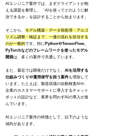
AIエンジニア案件では、まずクライアントが抱
える課題を整理し、「AIを使ってどのように解
決できるか」を設計することから始まります。
そこから、
モデル構築・データ前処理・アルゴ
リズム調整・検証まで、一連の流れを担当する
のが一般的
です。特に
PythonやTensorFlow、
PyTorchなどのフレームワークを使ったモデル
開発
は、多くの案件で共通しています。
また、最近では開発だけでなく、
AIを活用する
仕組みづくりや運用保守を担う案件
も増加して
います。たとえば、製造現場の自動検査AIや、
企業のカスタマーサポートに導入するチャット
ボットの設計など、業界を問わずAIの導入が進
んでいます。
AIエンジニア案件の特徴として、以下のような
傾向があります。