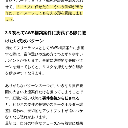
資格・ポートフォリオ・職務経歴書を組み合わ
せて、
「この人に任せたらこういう価値が出そ
うだ」と
イメージしてもらえる形を意識しまし
ょう
。
3.3 初めてAWS構築案件に挑戦する際に避
けたい失敗パターン
初めてフリーランスとしてAWS構築案件に参画
する際は、案件選びや進め方でつまずきやすい
ポイントがあります。事前に典型的な失敗パタ
ーンを知っておくと、リスクを抑えながら経験
を積みやすくなります。
ありがちなパターンの一つが、いきなり責任範
囲の大きい上流案件だけを狙ってしまうことで
す。経験が浅い状態で
要件定義から任される
と
、ビジネス要件の把握やステークホルダー調
整に追われ、技術的なアウトプットが追いつか
なくなる恐れがあります。
最初は、自分の得意なフェーズから着実に成果