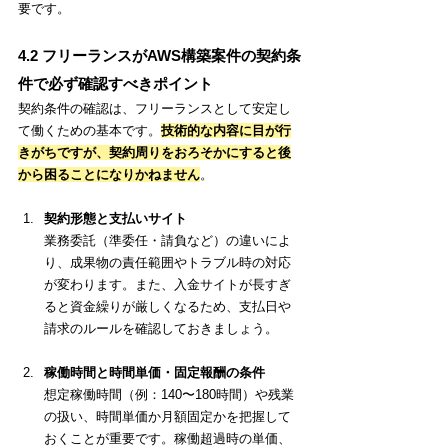
要です。
4.2 フリーランスがAWS構築案件の契約条
件で必ず確認すべきポイント
契約条件の確認は、フリーランスとして安定し
て働くための基本です。
技術的な内容に目が行
きがちですが、契約周りをおろそかにすると後
から困ることになりかねません
。
契約形態と支払いサイト
業務委託（準委任・請負など）の違いによ
り、成果物の責任範囲やトラブル時の対応
が変わります。また、入金サイトが長すぎ
ると資金繰りが厳しくなるため、支払日や
請求のルールを確認しておきましょう。
稼働時間と時間単価・固定報酬の条件
想定稼働時間（例：140〜180時間）や残業
の扱い、時間単価か月額固定かを把握して
おくことが重要です。稼働超過時の単価、