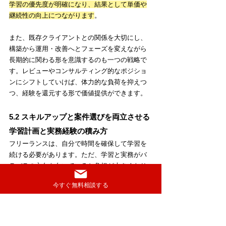
学習の優先度が明確になり、結果として単価や
継続性の向上につながります
。
また、既存クライアントとの関係を大切にし、
構築から運用・改善へとフェーズを変えながら
長期的に関わる形を意識するのも一つの戦略で
す。レビューやコンサルティング的なポジショ
ンにシフトしていけば、体力的な負荷を抑えつ
つ、経験を還元する形で価値提供ができます。
5.2 スキルアップと案件選びを両立させる
学習計画と実務経験の積み方
フリーランスは、自分で時間を確保して学習を
続ける必要があります。ただ、学習と実務がバ
ラバラの方向を向いていると負担が大きくなり
やすいです。できるだけ「今後伸ばしたいスキ
今すぐ無料相談する
ルを、実務で試しながら身につける」形を目指
すと効率的です。
具体的には、次に伸ばしたい技術領域（例：