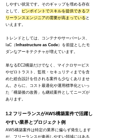
しやすい状況です。そのギャップを埋める存在
とし
て、
ピンポイントでスキルを提供できるフ
リーランスエンジニアの需要が高まっている
と
いえます。
トレンドとしては、コンテナやサーバーレス、
IaC（
Infrastructure as Code
）を前提としたモ
ダンなアーキテクチャが増えています。
単なるEC2構築だけでなく、マイクロサービス
やゼロトラス
ト、監視・セキュリティまでを含
めた
総合設計を任される案件も少なくありませ
ん
。さらに、コスト
最適化や運用標準化といっ
た「構築後の改善」も継続案件としてニーズが
あります。
1.2 フリーランスがAWS構築案件で活躍し
やすい業界とプロジェクト例
AWS構築案件は特定の業界に偏らず発生します
が、フリーランスが参画しやすい領域にはある