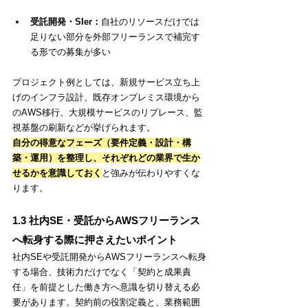
受託開発・SIer：
自社のリソースだけでは
足りない部分を外部フリーランスで補完す
る形での募集が多い
プロジェクト例としては、新規サービス立ち上
げのインフラ設計、既存オンプレミス環境から
のAWS移行、大規模サービスのリプレース、監
視基盤の刷新などが挙げられます。
自分の得意なフェーズ（要件定義・設計・構
築・運用）を整理し、それぞれどの業界で生か
せるかを意識しておく
と強みが伝わりやすくな
ります
。
1.3 社内SE・受託からAWSフリーランス
へ転身する際に押さえたいポイント
社内SEや受託開発からAWSフリーランスへ転身
する場合、技術力だけでなく「契約と成果責
任」を前提とした働き方へ意識を切り替える必
要があります。契約前の役割定義と、業務範囲