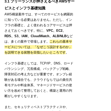
3.1 フリーランスが押さえるべきAWSサー
ビスとインフラ基礎知識
AWS構築案件では、すべてのサービスを網羅的
に知っている必要はありません。ただし、イン
フラの基礎と、よく使われるコアサービスは押
さえておくべきです。特に、
VPC、EC2、
RDS、S3、IAM、CloudWatch、ALB/NLB
など
は、多くの案件で登場します。
これらの基本サ
ービスについては、「なぜこう設計するのか」
を説明できる状態を目指したいところです
。
インフラ基礎としては、TCP/IP、DNS、ロード
バランシング、冗長構成、バックアップ戦略、
障害対応の考え方などが重要です。オンプレ経
験がある場合でも、クラウドならではの責任共
有モデルや料金体系、マネージドサービスの使
い方を改めて整理しておくと、構築と運用の判
断がしやすくなります。
また、セキュリティベストプラクティスや、