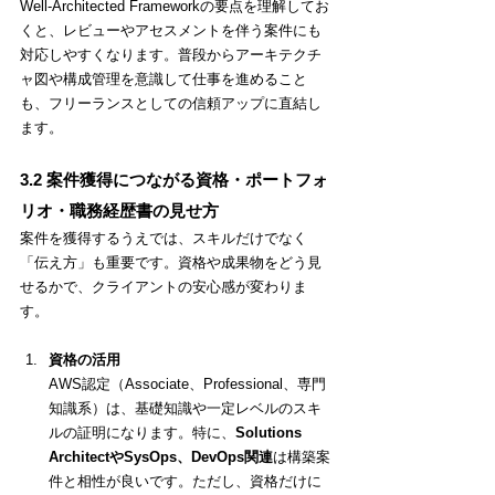
Well-Architected Frameworkの要点を理解してお
くと、レビューやアセスメントを伴う案件にも
対応しやすくなります。普段からアーキテクチ
ャ図や構成管理を意識して仕事を進めること
も、フリーランスとしての信頼アップに直結し
ます。
3.2 案件獲得につながる資格・ポートフォ
リオ・職務経歴書の見せ方
案件を獲得するうえでは、スキルだけでなく
「伝え方」も重要です。資格や成果物をどう見
せるかで、クライアントの安心感が変わりま
す。
資格の活用
AWS認定（Associate、Professional、専門
知識系）は、基礎知識や一定レベルのスキ
ルの証明になります。特に、
Solutions 
ArchitectやSysOps、DevOps関連
は構築案
件と相性が良いです。ただし、資格だけに