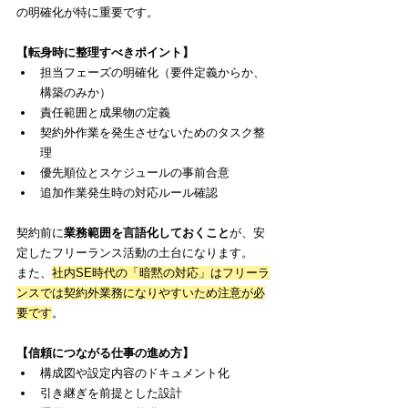
の明確化が特に重要です。
【転身時に整理すべきポイント】
担当フェーズの明確化（要件定義からか、
構築のみか）
責任範囲と成果物の定義
契約外作業を発生させないためのタスク整
理
優先順位とスケジュールの事前合意
追加作業発生時の対応ルール確認
契約前に
業務範囲を言語化しておくこと
が、安
定したフリーランス活動の土台になります。
また、
社内SE時代の「暗黙の対応」はフリーラ
ンスでは
契約外業務になりやすいため注意が必
要です
。
【信頼につながる仕事の進め方】
構成図や設定内容のドキュメント化
引き継ぎを前提とした設計