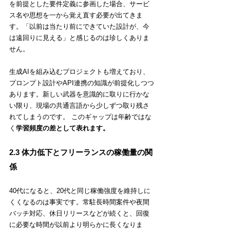
を前提とした要件定義に参画した場合、サービ
ス名や思想を一から覚え直す必要が出てきま
す。「以前は当たり前にできていた設計が、今
は遠回りに見える」と感じるのは珍しくありま
せん。
生成AIを組み込むプロジェクトも増えており、
プロンプト設計やAPI連携の知識が前提化しつつ
あります。新しい武器を意識的に取りに行かな
い限り、現場の共通言語から少しずつ取り残さ
れてしまうのです。 このギャップは年齢ではな
く
学習頻度の差として表れます。
2.3 体力低下とフリーランスの稼働量の関
係
40代になると、20代と同じ稼働強度を維持しに
くくなるのは事実です。常駐長時間案件や夜間
バッチ対応、休日リリースなどが続くと、回復
に必要な時間が以前より明らかに長くなりま