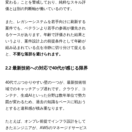
変わる」ことを警戒しており、純粋なスキル評
価とは別の判断軸が働いているのです。
また、レガシーシステムを若手向けに刷新する
案件でも、ベテランより若手の参画が優先され
るケースがあります。年齢で評価された結果と
いうより、案件設計上の前提条件として年齢が
組み込まれている点を冷静に切り分けて捉える
と、
不要な落胆を避けられます。
2.2 最新技術への対応で40代が感じる限界
40代でぶつかりやすい壁の一つが、最新技術領
域でのキャッチアップ遅れです。クラウド、コ
ンテナ、生成AIといった分野は数年単位で勢力
図が変わるため、過去の知識をベースに戦おう
とすると違和感が積み重なります。
たとえば、オンプレ前提でインフラ設計をして
きたエンジニアが、AWSのマネージドサービス