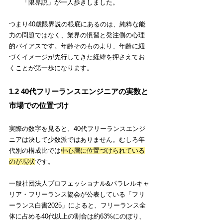
「限界説」が一人歩きしました。
つまり40歳限界説の根底にあるのは、純粋な能
力の問題ではなく、業界の慣習と発注側の心理
的バイアスです。年齢そのものより、年齢に紐
づくイメージが先行してきた経緯を押さえてお
くことが第一歩になります。
1.2 40代フリーランスエンジニアの実数と
市場での位置づけ
実際の数字を見ると、40代フリーランスエンジ
ニアは決して少数派ではありません。むしろ年
代別の構成比では
中心層に位置づけられている
のが現状
です。
一般社団法人プロフェッショナル&パラレルキャ
リア・フリーランス協会が公表している「フリ
ーランス白書2025」によると、フリーランス全
体に占める40代以上の割合は約63%にのぼり、