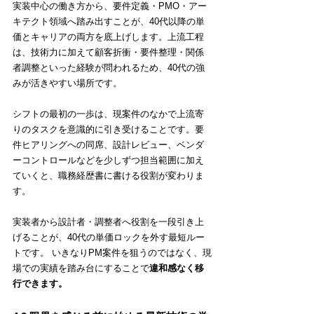
実装中心の働き方から、要件定義・PMO・アー
キテクト領域へ踏み出すことが、40代以降の単
価とキャリアの両方を底上げします。上流工程
は、技術力に加えて顧客折衝・要件整理・関係
者調整といった経験が問われるため、40代の強
みが活きやすい場所です。
シフトの最初の一歩は、現案件のなかで上流寄
りのタスクを意識的に引き受けることです。要
件ヒアリングへの同席、設計レビュー、ベンダ
ーコントロールなどを少しずつ担当範囲に加え
ていくと、職務経歴書に書ける役割が変わりま
す。
実装者から設計者・調整者へ役割を一段引き上
げることが、40代の単価ロックを外す最短ルー
トです。 いきなりPM案件を狙うのではなく、現
場での実績を踏み台にすることで
違和感なく移
行できます。