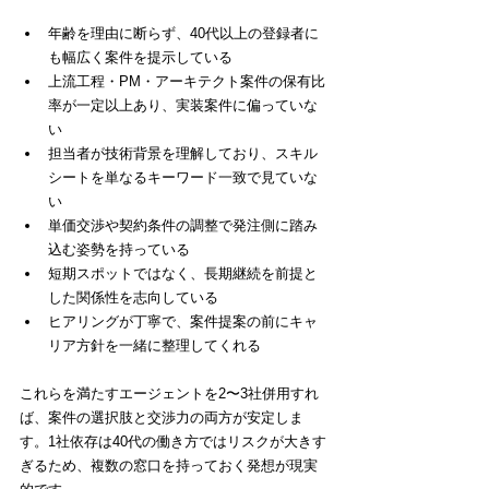
年齢を理由に断らず、40代以上の登録者に
も幅広く案件を提示している
上流工程・PM・アーキテクト案件の保有比
率が一定以上あり、実装案件に偏っていな
い
担当者が技術背景を理解しており、スキル
シートを単なるキーワード一致で見ていな
い
単価交渉や契約条件の調整で発注側に踏み
込む姿勢を持っている
短期スポットではなく、長期継続を前提と
した関係性を志向している
ヒアリングが丁寧で、案件提案の前にキャ
リア方針を一緒に整理してくれる
これらを満たすエージェントを2〜3社併用すれ
ば、案件の選択肢と交渉力の両方が安定しま
す。1社依存は40代の働き方ではリスクが大きす
ぎるため、複数の窓口を持っておく発想が現実