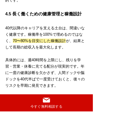
的です。
4.5 長く働くための健康管理と稼働設計
40代以降のキャリアを支える土台は、間違いな
く健康です。稼働率を100%で埋めるのではな
く、
70〜80%を目安にした稼働設計
が、結果と
して長期の総収入を最大化します。
具体的には、週40時間を上限にし、残りを学
習・営業・休養に充てる配分が現実的です。年
に一度の健康診断を欠かさず、人間ドックや脳
ドックを40代半ばで一度受けておくと、後々の
リスクを早期に発見できます。
運動習慣も無視できません。週に2回・各30分の
ウォーキングや軽い筋トレを続けるだけでも、
今すぐ無料相談する
集中力と回復力が違ってきます。健康を後回し
にする働き方を続ける限り、いずれ稼働そのも
のを止めざるを得ない日が来ます。