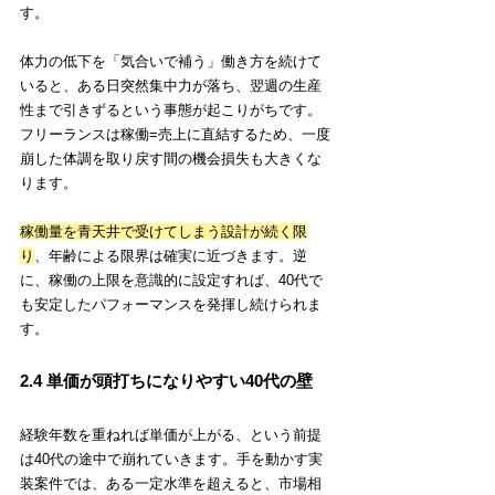
す。
体力の低下を「気合いで補う」働き方を続けて
いると、ある日突然集中力が落ち、翌週の生産
性まで引きずるという事態が起こりがちです。
フリーランスは稼働=売上に直結するため、一度
崩した体調を取り戻す間の機会損失も大きくな
ります。
稼働量を青天井で受けてしまう設計が続く限
り
、年齢による限界は確実に近づきます。逆
に、稼働の上限を意識的に設定すれば、40代で
も安定したパフォーマンスを発揮し続けられま
す。
2.4 単価が頭打ちになりやすい40代の壁
経験年数を重ねれば単価が上がる、という前提
は40代の途中で崩れていきます。手を動かす実
装案件では、ある一定水準を超えると、市場相