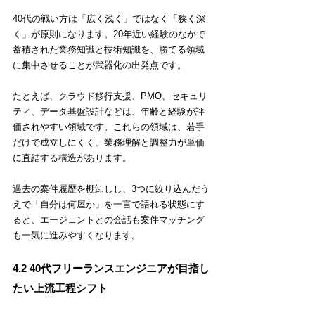
40代の戦い方は「広く浅く」ではなく「狭く深
く」が原則になります。20年近い経験のなかで
蓄積された業務知識と技術知識を、勝てる領域
に集中させることが武器化の出発点です。
たとえば、クラウド移行支援、PMO、セキュリ
ティ、データ基盤設計などは、年齢と経験が評
価されやすい領域です。これらの領域は、若手
だけで成立しにくく、業務理解と調整力が単価
に直結する構造があります。
過去の案件履歴を棚卸しし、3つに絞り込んだう
えで「自分は何屋か」を一言で語れる状態にす
ると、エージェントとの会話も案件マッチング
も一気に進みやすくなります。
4.2 40代フリーランスエンジニアが目指し
たい上流工程シフト