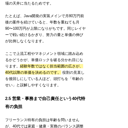
場の天井に当たるためです。
たとえば、Java開発の実装メインで月80万円前
後の案件を続けていると、年数を重ねても月
90〜100万円が上限になりがちです。同じレイヤ
ーで戦い続けるかぎり、努力の量と単価の伸び
が比例しなくなります。
ここで上流工程やマネジメント領域に踏み込め
るかどうかが、単価ロックを破る分かれ目にな
ります。
経験年数ではなく担当範囲の広さが、
40代以降の単価を決めるのです。
 役割の見直し
を後回しにしている人ほど、頭打ちを「年齢の
せい」と誤解しやすくなります。
2.5 営業・事務まで自己責任という40代特
有の負担
フリーランス特有の負担は年齢を問いません
が、40代では家庭・健康・実務のバランス調整