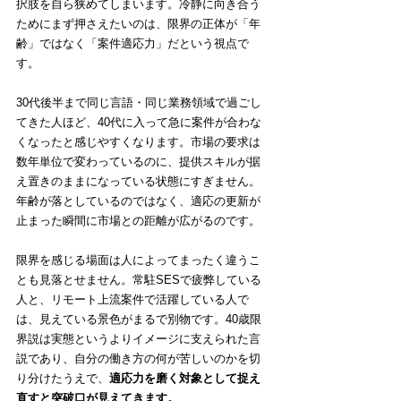
択肢を自ら狭めてしまいます。冷静に向き合う
ためにまず押さえたいのは、限界の正体が「年
齢」ではなく「案件適応力」だという視点で
す。
30代後半まで同じ言語・同じ業務領域で過ごし
てきた人ほど、40代に入って急に案件が合わな
くなったと感じやすくなります。市場の要求は
数年単位で変わっているのに、提供スキルが据
え置きのままになっている状態にすぎません。
年齢が落としているのではなく、適応の更新が
止まった瞬間に市場との距離が広がるのです。
限界を感じる場面は人によってまったく違うこ
とも見落とせません。常駐SESで疲弊している
人と、リモート上流案件で活躍している人で
は、見えている景色がまるで別物です。40歳限
界説は実態というよりイメージに支えられた言
説であり、自分の働き方の何が苦しいのかを切
り分けたうえで、
適応力を磨く対象として捉え
直すと突破口が見えてきます。