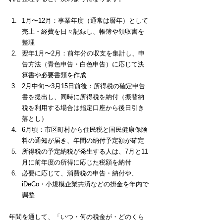
1月〜12月：事業年度（通常は暦年）として
売上・経費を日々記録し、帳簿や領収書を
整理
翌年1月〜2月：前年分の収支を集計し、申
告方法（青色申告・白色申告）に応じて決
算書や必要書類を作成
2月中旬〜3月15日前後：所得税の確定申告
書を提出し、同時に所得税を納付（振替納
税を利用する場合は指定口座から後日引き
落とし）
6月頃：市区町村から住民税と国民健康保険
料の通知が届き、年間の納付予定額が確定
所得税の予定納税が発生する人は、7月と11
月に前年度の所得に応じた税額を納付
必要に応じて、消費税の申告・納付や、
iDeCo・小規模企業共済などの掛金を年内で
調整
年間を通して、「いつ・何の税金が・どのくら