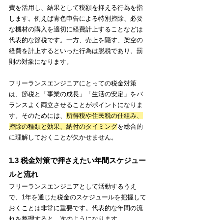
費を活用し、結果として税額を抑える行為を指
します。例えば青色申告による特別控除、必要
な機材の購入を適切に経費計上することなどは
代表的な節税です。一方、売上を隠す、架空の
経費を計上するといった行為は脱税であり、罰
則の対象になります。
フリーランスエンジニアにとっての税金対策
は、節税と「事業の成長」「生活の安定」をバ
ランスよく両立させることがポイントになりま
す。そのためには、
所得税や住民税の仕組み、
控除の種類と効果、納付のタイミング
を総合的
に理解しておくことが欠かせません。
1.3 税金対策で押さえたい年間スケジュー
ルと流れ
フリーランスエンジニアとして活動するうえ
で、1年を通じた税金のスケジュールを把握して
おくことは非常に重要です。代表的な年間の流
れを整理すると、次のようになります。