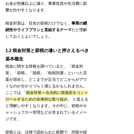
お金が想像以上に減り、事業投資や生活費に影
響が出やすくなります。
税金対策は、目先の節税だけでなく、
事業の継
続性やライフプランと直結するテーマ
だと理解
しておくとよいでしょう。
1.2 税金対策と節税の違いと押さえるべき
基本概念
税金に関する情報を調べていると、「税金対
策」「節税」「脱税」「租税回避」といった言
葉が混在し、どこまでが正当でどこからがアウ
トなのか分かりづらく感じるかもしれません。
ここでは 「
税金対策＝合法的に税負担をコント
ロールするための全体的な取り組み
」 と捉える
と理解しやすくなります。その中に、節税やキ
ャッシュフロー管理などが含まれているイメー
ジです。
節税とは、法律で認められた範囲で、控除や経