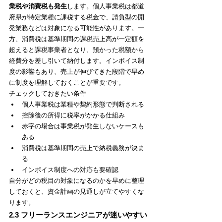
業税や消費税も発生
します。個人事業税は都道
府県が特定業種に課税する税金で、請負型の開
発業務などは対象になる可能性があります。一
方、消費税は基準期間の課税売上高が一定額を
超えると課税事業者となり、預かった税額から
経費分を差し引いて納付します。インボイス制
度の影響もあり、売上が伸びてきた段階で早め
に制度を理解しておくことが重要です。
チェックしておきたい条件
個人事業税は業種や契約形態で判断される
控除後の所得に税率がかかる仕組み
赤字の場合は事業税が発生しないケースも
ある
消費税は基準期間の売上で納税義務が決ま
る
インボイス制度への対応も要確認
自分がどの税目の対象になるのかを早めに整理
しておくと、資金計画の見通しが立てやすくな
ります。
2.3 フリーランスエンジニアが迷いやすい