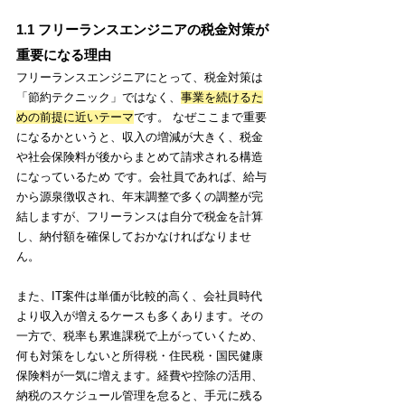
1.1 フリーランスエンジニアの税金対策が
重要になる理由
フリーランスエンジニアにとって、税金対策は
「節約テクニック」ではなく、
事業を続けるた
めの前提に近いテーマ
です。 なぜここまで重要
になるかというと、収入の増減が大きく、税金
や社会保険料が後からまとめて請求される構造
になっているため です。会社員であれば、給与
から源泉徴収され、年末調整で多くの調整が完
結しますが、フリーランスは自分で税金を計算
し、納付額を確保しておかなければなりませ
ん。
また、IT案件は単価が比較的高く、会社員時代
より収入が増えるケースも多くあります。その
一方で、税率も累進課税で上がっていくため、
何も対策をしないと所得税・住民税・国民健康
保険料が一気に増えます。経費や控除の活用、
納税のスケジュール管理を怠ると、手元に残る