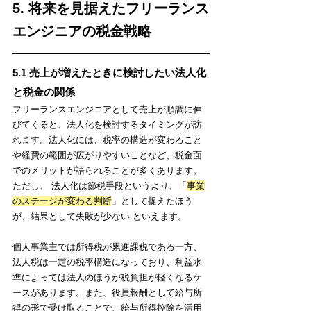
5. 将来を見据えたフリーランス
エンジニアの税金戦略
5.1 売上が増えたときに検討したい法人化
と税金の関係
フリーランスエンジニアとして売上が順調に伸
びてくると、法人化を検討するタイミングが訪
れます。法人化には、税率の構造が変わること
や経費の範囲が広がりやすいことなど、税金面
でのメリットが語られることが多くあります。
ただし、 法人化は節税手段というより、「
事業
のステージが変わる判断
」として捉えたほう
が、結果として失敗が少ない といえます。
個人事業主では所得税が累進課税である一方、
法人税は一定の税率構造になっており、利益水
準によっては法人のほうが税負担が軽くなるケ
ースがあります。また、役員報酬として給与所
得の形で受け取ることで、給与所得控除を活用