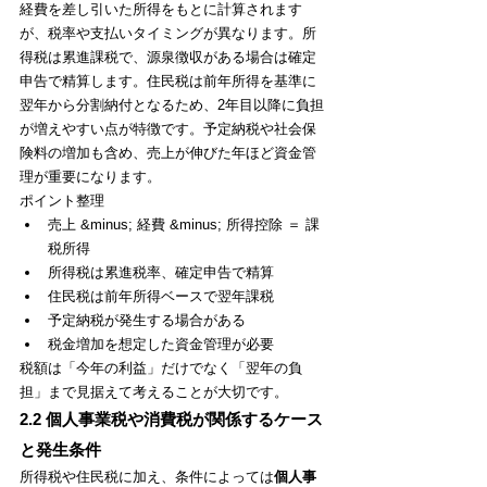
経費を差し引いた所得をもとに計算されます
が、税率や支払いタイミングが異なります。所
得税は累進課税で、源泉徴収がある場合は確定
申告で精算します。住民税は前年所得を基準に
翌年から分割納付となるため、2年目以降に負担
が増えやすい点が特徴です。予定納税や社会保
険料の増加も含め、売上が伸びた年ほど資金管
理が重要になります。
ポイント整理
売上 &minus; 経費 &minus; 所得控除 ＝ 課
税所得
所得税は累進税率、確定申告で精算
住民税は前年所得ベースで翌年課税
予定納税が発生する場合がある
税金増加を想定した資金管理が必要
税額は「今年の利益」だけでなく「翌年の負
担」まで見据えて考えることが大切です。
2.2 個人事業税や消費税が関係するケース
と発生条件
所得税や住民税に加え、条件によっては
個人事