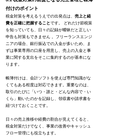
付けのポイント
税金対策を考えるうえでの出発点は、
売上と経
費を正確に把握すること
です。 どれだけ節税策
を知っていても、日々の記録が曖昧だと正しい
申告も対策もできません 。フリーランスエンジ
ニアの場合、銀行振込での入金が多いため、ま
ずは事業専用の口座を用意し、売上の入金と事
業に関する支出をそこに集約するのが基本にな
ります。
帳簿付けは、会計ソフトを使えば専門知識がな
くてもある程度は対応できます。重要なのは、
取引のたびに「いつ・誰と・どんな内容で・い
くら」動いたのかを記録し、領収書や請求書を
紐づけておくことです。
日々の売上推移や経費の割合が見えてくると、
税金対策だけでなく、事業の改善やキャッシュ
フロー管理にも役立ちます。