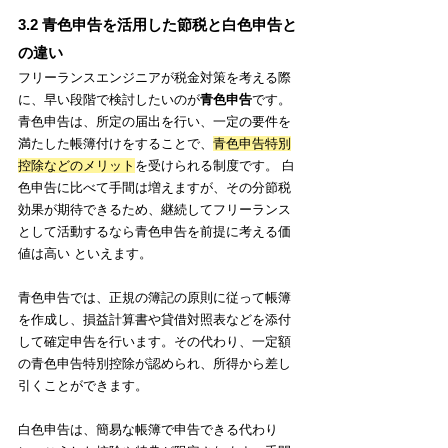
3.2 青色申告を活用した節税と白色申告と
の違い
フリーランスエンジニアが税金対策を考える際
に、早い段階で検討したいのが
青色申告
です。
青色申告は、所定の届出を行い、一定の要件を
満たした帳簿付けをすることで、
青色申告特別
控除などのメリット
を受けられる制度です。 白
色申告に比べて手間は増えますが、その分節税
効果が期待できるため、継続してフリーランス
として活動するなら青色申告を前提に考える価
値は高い といえます。
青色申告では、正規の簿記の原則に従って帳簿
を作成し、損益計算書や貸借対照表などを添付
して確定申告を行います。その代わり、一定額
の青色申告特別控除が認められ、所得から差し
引くことができます。
白色申告は、簡易な帳簿で申告できる代わり