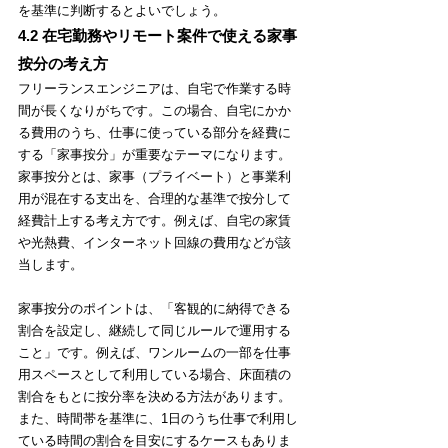
を基準に判断するとよいでしょう。
4.2 在宅勤務やリモート案件で使える家事
按分の考え方
フリーランスエンジニアは、自宅で作業する時
間が長くなりがちです。この場合、自宅にかか
る費用のうち、仕事に使っている部分を経費に
する「家事按分」が重要なテーマになります。
家事按分とは、家事（プライベート）と事業利
用が混在する支出を、合理的な基準で按分して
経費計上する考え方です。例えば、自宅の家賃
や光熱費、インターネット回線の費用などが該
当します。
家事按分のポイントは、「客観的に納得できる
割合を設定し、継続して同じルールで運用する
こと」です。例えば、ワンルームの一部を仕事
用スペースとして利用している場合、床面積の
割合をもとに按分率を決める方法があります。
また、時間帯を基準に、1日のうち仕事で利用し
ている時間の割合を目安にするケースもありま