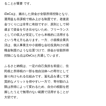
ることが重要 です。
iDeCoは、拠出した掛金が全額所得控除となり、
運用益も非課税で積み上がる制度です。老後資
金づくりには非常に有効ですが、原則として60
歳まで資金を引き出せないため、フリーランス
としての収入が安定してから本格的に活用する
という考え方もあります。一方、小規模企業共
済は、個人事業主や小規模な会社役員向けの退
職金制度のような位置づけで、掛金が全額所得
控除になる点はiDeCoと共通しています。
ふるさと納税は、一定の自己負担を前提に、住
民税と所得税の一部を他自治体への寄付として
振り向けられる仕組みです。返礼品を通じて実
質的なメリットを得やすい一方で、寄付額の上
限は所得によって変わるため、自分の税額を把
握したうえで無理のない範囲で活用することが
大切です。