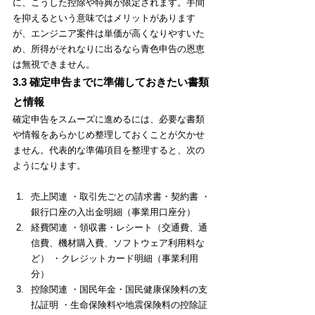
に、こうした控除や特典が限定されます。手間
を抑えるという意味ではメリットがあります
が、エンジニア案件は単価が高くなりやすいた
め、所得がそれなりに出るなら青色申告の恩恵
は無視できません。
3.3 確定申告までに準備しておきたい書類
と情報
確定申告をスムーズに進めるには、必要な書類
や情報をあらかじめ整理しておくことが欠かせ
ません。代表的な準備項目を整理すると、次の
ようになります。
売上関連 ・取引先ごとの請求書・契約書 ・
銀行口座の入出金明細（事業用口座分）
経費関連 ・領収書・レシート（交通費、通
信費、機材購入費、ソフトウェア利用料な
ど） ・クレジットカード明細（事業利用
分）
控除関連 ・国民年金・国民健康保険料の支
払証明 ・生命保険料や地震保険料の控除証