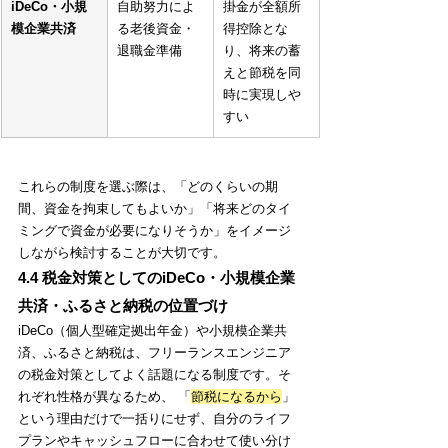
iDeCo・小規
自助努力によ
掛金が全額所
模企業共済
る老後資金・
得控除とな
退職金準備
り、将来の蓄
えと節税を同
時に実現しや
すい
これらの制度を選ぶ際は、「どのくらいの期
間、資金を拘束してもよいか」「将来どのタイ
ミングで資金が必要になりそうか」をイメージ
しながら検討することが大切です。
4.4 税金対策としてのiDeCo・小規模企業
共済・ふるさと納税の位置づけ
iDeCo（個人型確定拠出年金）や小規模企業共
済、ふるさと納税は、フリーランスエンジニア
の税金対策としてよく話題になる制度です。そ
れぞれ性格が異なるため、 「
節税になるから
」
という理由だけで一括りにせず、自分のライフ
プランやキャッシュフローに合わせて使い分け