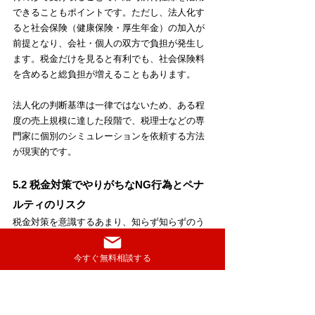
できることもポイントです。ただし、法人化す
ると社会保険（健康保険・厚生年金）の加入が
前提となり、会社・個人の双方で負担が発生し
ます。税金だけを見ると有利でも、社会保険料
を含めると総負担が増えることもあります。
法人化の判断基準は一律ではないため、ある程
度の売上規模に達した段階で、税理士などの専
門家に個別のシミュレーションを依頼する方法
が現実的です。
5.2 税金対策でやりがちなNG行為とペナ
ルティのリスク
税金対策を意識するあまり、知らず知らずのう
ちにNG行為に踏み込んでしまうリスクもありま
す。特に注意したい行為を挙げると、次のよう
今すぐ無料相談する
なものがあります。
売上の一部を計上しない、現金売上を記録
から抜くなどの売上隠し