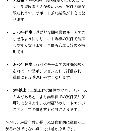
未経験〜1年未満
：実務経験がほとんどな
く、学習段階の人が多いため、案件の幅が
限られます。サポート的な業務が中心にな
ります。
1〜3年程度
：基礎的な開発業務を一人でこ
なせるようになり、小中規模の案件で活躍
しやすくなります。単価も安定し始める時
期です。
3〜5年程度
：設計やチームでの開発経験が
あれば、中堅ポジションとして評価され、
単価にも反映されやすくなります。
5年以上
：上流工程の経験やマネジメントス
キルがあると、より高単価での案件受注が
可能になります。技術顧問やリードエンジ
ニアとしての働き方も視野に入ります。
ただし、経験年数が長ければ自動的に単価が上
がるわけではない点には注意が必要です。